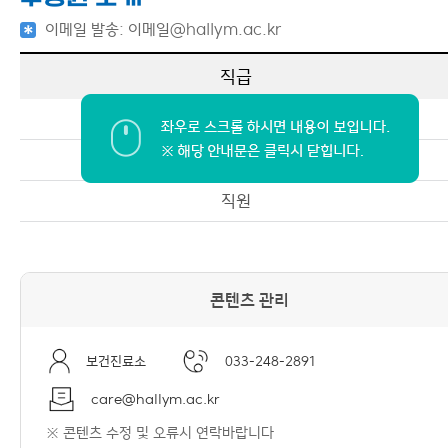
이메일 발송: 이메일@hallym.ac.kr
직급
부교수/춘천성심병원 가정의학과장
주임(간호사)
직원
콘텐츠 관리
보건진료소
033-248-2891
care@hallym.ac.kr
※ 콘텐츠 수정 및 오류시 연락바랍니다