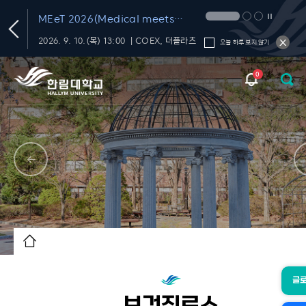
T
MEeT 2026(Medical meets
Technology 2026)
학내 대화의 신뢰를 재미있고 편하게 챙기는 FactChat
2026. 9. 10.(목) 13:00 ｜COEX, 더플라츠
오늘 하루 보지 않기
0
글