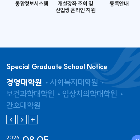
시스템
개설강좌 조회 및
등록안내
연구윤리센
신입생 온라인 지원
Special Graduate School Notice
경영대학원
사회복지대학원
보건과학대학원
임상치의학대학원
간호대학원
08.05
2026