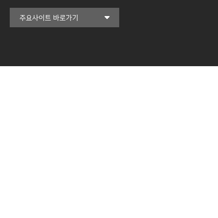
커뮤니티교육원
주요사이트 바로가기
일송아트홀
한림대학교의료원
국제학생증신청
일송기념도서관
캠퍼스라이프카운슬링센터