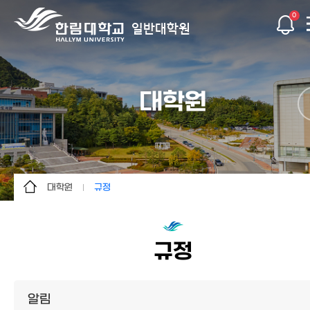
0
일반대학원
대학원
대학원
규정
대학원
대학원장 인사말
학과
연혁
규정
입학안내
조직도
학사안내
학과구성
알림
논문
특성화