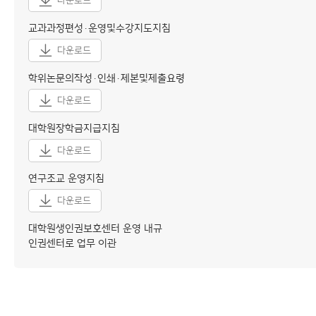
다운로드
교과과정편성·운영및수강지도지침
다운로드
학위논문의작성·인쇄·제본및제출요령
다운로드
대학원장학금지급지침
다운로드
연구조교 운영지침
다운로드
대학원생인권보호센터 운영 내규
인권센터로 업무 이관