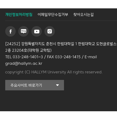
개인정보처리방침
이메일무단수집거부
찾아오시는길
[24252] 강원특별자치도 춘천시 한림대학길 1 한림대학교 도헌글로벌
2층 23204호(대학원 교학팀)
TEL 033-248-1401~3 / FAX 033-248-1415 / E-mail
grad@hallym.ac.kr
copyright (C) HALLYM University All rights reserved.
일송기념도서관
주요사이트 바로가기
커뮤니티교육원
일송아트홀
한림대학교의료원