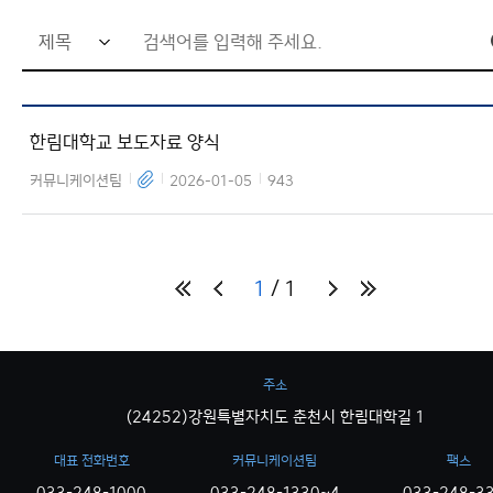
검
색
어
한림대학교 보도자료 양식
입
력
커뮤니케이션팀
2026-01-05
943
창
1
1
주소
(24252)강원특별자치도 춘천시 한림대학길 1
대표 전화번호
커뮤니케이션팀
팩스
033-248-1000
033-248-1330~4
033-248-3