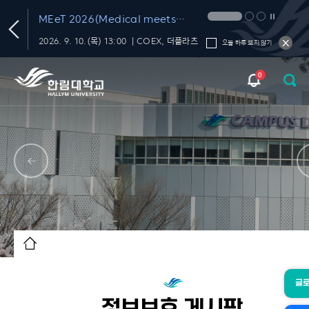
T
MEeT 2026(Medical meets
Technology 2026)
학내 대화의 신뢰를 재미있고 편하게 챙기는 FactChat
2026. 9. 10.(목) 13:00 ｜COEX, 더플라츠
오늘 하루 보지 않기
0
글