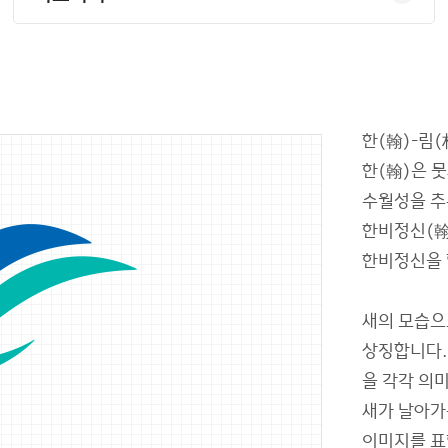
한(翰)-림
한(翰)은 
수월성을 추
한비정신(翰
한비정신을 
새의 모습으
상징합니다. 
을 각각 의
새가 날아가
이미지를 표