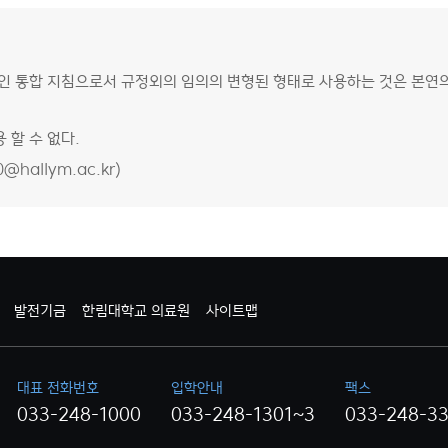
자인 통합 지침으로서 규정외의 임의의 변형된 형태로 사용하는 것은 본
 할 수 없다.
@hallym.ac.kr)
발전기금
한림대학교 의료원
사이트맵
대표 전화번호
입학안내
팩스
033-248-1000
033-248-1301~3
033-248-3