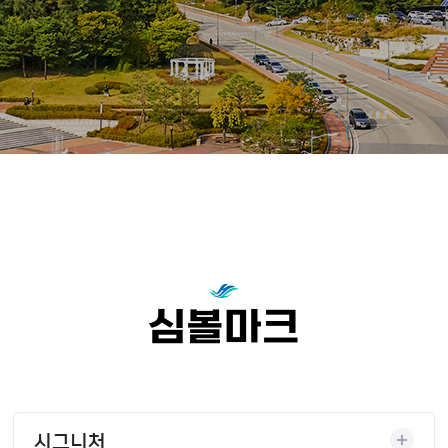
심볼마크
시그니처