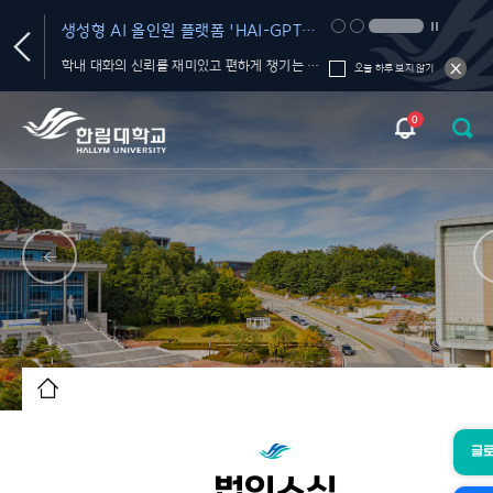
생성형 AI 올인원 플랫폼 'HAI-GPT
MEeT 2026(Medi
서비스' OPEN
Technology 202
AI 서비스, 교육 프로그램, 활용 가이드, 커뮤니티를 한 곳에서!
학내 대화의 신뢰를 재미있고 편하게 챙기는 FactChat
2026. 9. 10.(목) 1
오늘 하루 보지 않기
0
글